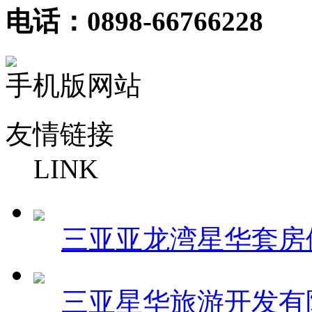
电话：0898-66766228
手机版网站
友情链接
LINK
三亚亚龙湾星华套房
三亚星华旅游开发有