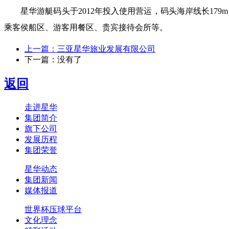
星华游艇码头于2012年投入使用营运，码头海岸线长179m
乘客侯船区、游客用餐区、贵宾接待会所等。
上一篇：三亚星华旅业发展有限公司
下一篇：没有了
返回
走进星华
集团简介
旗下公司
发展历程
集团荣誉
星华动态
集团新闻
媒体报道
世界杯压球平台
文化理念