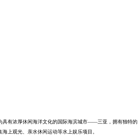
作为具有浓厚休闲海洋文化的国际海滨城市——三亚，拥有独特的
集海上观光、亲水休闲运动等水上娱乐项目。