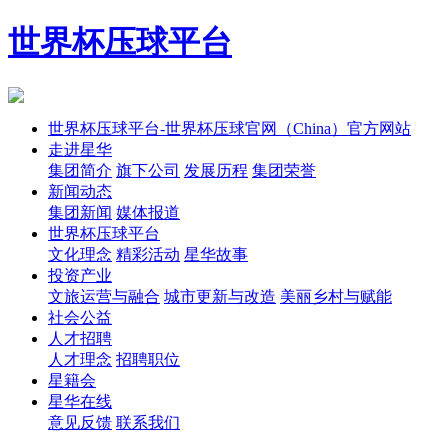
世界杯压球平台
世界杯压球平台-世界杯压球官网（China）官方网站
走进星华
集团简介
旗下公司
发展历程
集团荣誉
新闻动态
集团新闻
媒体报道
世界杯压球平台
文化理念
精彩活动
星华故事
投资产业
文旅运营与融合
城市更新与改造
美丽乡村与赋能
社会公益
人才招聘
人才理念
招聘职位
星籍会
星华在线
意见反馈
联系我们