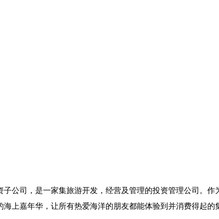
全资子公司，是一家集旅游开发，经营及管理的投资管理公司。
的海上嘉年华，让所有热爱海洋的朋友都能体验到并消费得起的