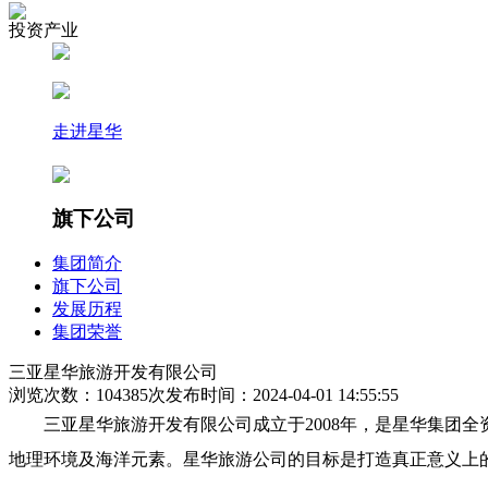
投资产业
走进星华
旗下公司
集团简介
旗下公司
发展历程
集团荣誉
三亚星华旅游开发有限公司
浏览次数：104385次
发布时间：2024-04-01 14:55:55
三亚星华旅游开发有限公司成立于2008年，是星华集团
地理环境及海洋元素。星华旅游公司的目标是打造真正意义上