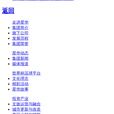
返回
走进星华
集团简介
旗下公司
发展历程
集团荣誉
星华动态
集团新闻
媒体报道
世界杯压球平台
文化理念
精彩活动
星华故事
投资产业
文旅运营与融合
城市更新与改造